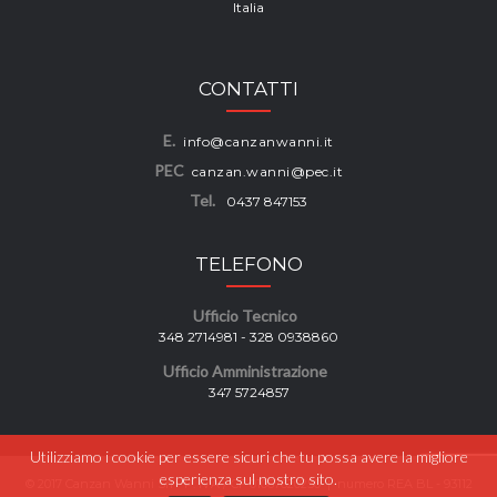
Italia
CONTATTI
E.
info@canzanwanni.it
PEC
canzan.wanni@pec.it
Tel.
0437 847153
TELEFONO
Ufficio Tecnico
348 2714981 - 328 0938860
Ufficio Amministrazione
347 5724857
Utilizziamo i cookie per essere sicuri che tu possa avere la migliore
esperienza sul nostro sito.
© 2017 Canzan Wanni Srl - P. IVA / CF 01067620250 | numero REA BL - 93112